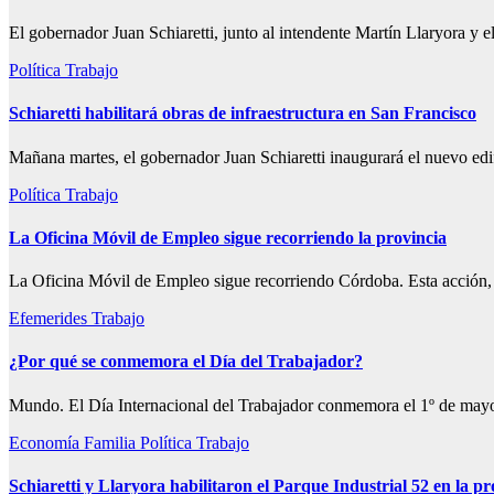
El gobernador Juan Schiaretti, junto al intendente Martín Llaryora y 
Política
Trabajo
Schiaretti habilitará obras de infraestructura en San Francisco
Mañana martes, el gobernador Juan Schiaretti inaugurará el nuevo edi
Política
Trabajo
La Oficina Móvil de Empleo sigue recorriendo la provincia
La Oficina Móvil de Empleo sigue recorriendo Córdoba. Esta acción,
Efemerides
Trabajo
¿Por qué se conmemora el Día del Trabajador?
Mundo. El Día Internacional del Trabajador conmemora el 1º de may
Economía
Familia
Política
Trabajo
Schiaretti y Llaryora habilitaron el Parque Industrial 52 en la pr