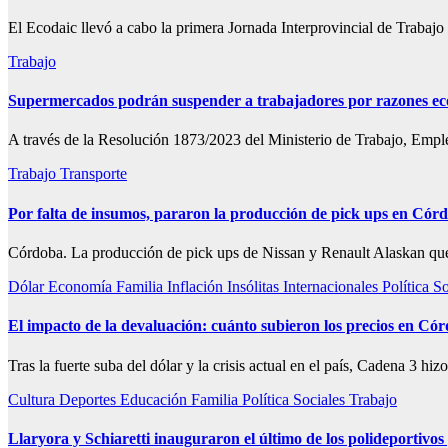
El Ecodaic llevó a cabo la primera Jornada Interprovincial de Trabajo
Trabajo
Supermercados podrán suspender a trabajadores por razones e
A través de la Resolución 1873/2023 del Ministerio de Trabajo, Empl
Trabajo
Transporte
Por falta de insumos, pararon la producción de pick ups en Cór
Córdoba. La producción de pick ups de Nissan y Renault Alaskan que 
Dólar
Economía
Familia
Inflación
Insólitas
Internacionales
Política
So
El impacto de la devaluación: cuánto subieron los precios en Có
Tras la fuerte suba del dólar y la crisis actual en el país, Cadena 3 h
Cultura
Deportes
Educación
Familia
Política
Sociales
Trabajo
Llaryora y Schiaretti inauguraron el último de los polideportivo