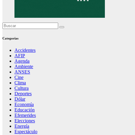
Categorías
Accidentes
AFIP
Agenda
Ambiente
ANSES
Cine
Clima
Cultura
Deportes
Dólar
Economía
Educación
Efemerides
Elecciones
Energía
Espectáculo