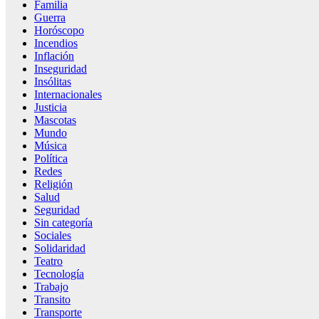
Familia
Guerra
Horóscopo
Incendios
Inflación
Inseguridad
Insólitas
Internacionales
Justicia
Mascotas
Mundo
Música
Política
Redes
Religión
Salud
Seguridad
Sin categoría
Sociales
Solidaridad
Teatro
Tecnología
Trabajo
Transito
Transporte