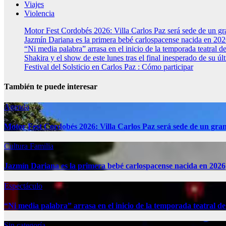
Viajes
Violencia
Motor Fest Cordobés 2026: Villa Carlos Paz será sede de un gran
Jazmín Dariana es la primera bebé carlospacense nacida en 20
“Ni media palabra” arrasa en el inicio de la temporada teatral d
Shakira y el show de este lunes tras el final inesperado de su 
Festival del Solsticio en Carlos Paz : Cómo participar
También te puede interesar
Agenda
Motor Fest Cordobés 2026: Villa Carlos Paz será sede de un gran 
Cultura
Familia
Jazmín Dariana es la primera bebé carlospacense nacida en 2026
Espectáculo
“Ni media palabra” arrasa en el inicio de la temporada teatral d
Sin categoría