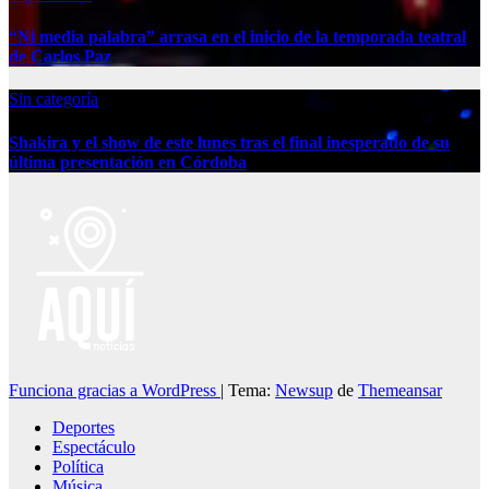
“Ni media palabra” arrasa en el inicio de la temporada teatral
de Carlos Paz
Sin categoría
Shakira y el show de este lunes tras el final inesperado de su
última presentación en Córdoba
Funciona gracias a WordPress
|
Tema:
Newsup
de
Themeansar
Deportes
Espectáculo
Política
Música