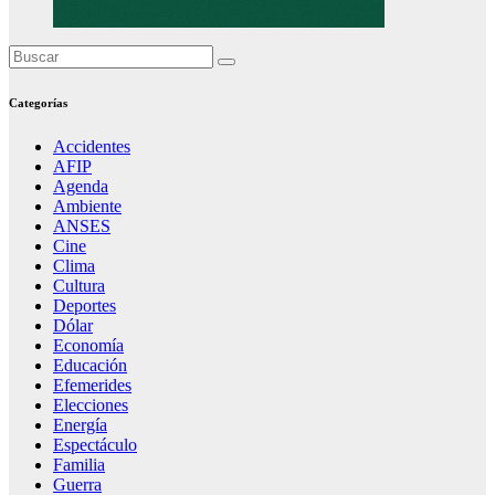
Categorías
Accidentes
AFIP
Agenda
Ambiente
ANSES
Cine
Clima
Cultura
Deportes
Dólar
Economía
Educación
Efemerides
Elecciones
Energía
Espectáculo
Familia
Guerra