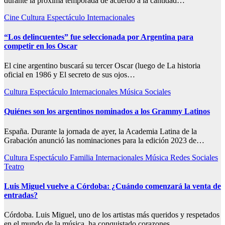
durante la próxima temporada de acuerdo a la cantidad…
Cine
Cultura
Espectáculo
Internacionales
“Los delincuentes” fue seleccionada por Argentina para
competir en los Oscar
El cine argentino buscará su tercer Oscar (luego de La historia
oficial en 1986 y El secreto de sus ojos…
Cultura
Espectáculo
Internacionales
Música
Sociales
Quiénes son los argentinos nominados a los Grammy Latinos
España. Durante la jornada de ayer, la Academia Latina de la
Grabación anunció las nominaciones para la edición 2023 de…
Cultura
Espectáculo
Familia
Internacionales
Música
Redes
Sociales
Teatro
Luis Miguel vuelve a Córdoba: ¿Cuándo comenzará la venta de
entradas?
Córdoba. Luis Miguel, uno de los artistas más queridos y respetados
en el mundo de la música, ha conquistado corazones…