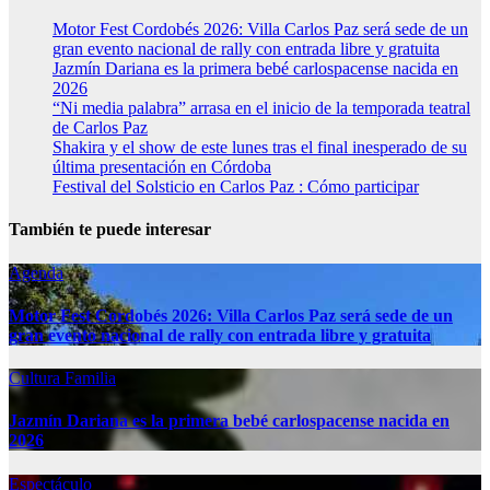
Motor Fest Cordobés 2026: Villa Carlos Paz será sede de un
gran evento nacional de rally con entrada libre y gratuita
Jazmín Dariana es la primera bebé carlospacense nacida en
2026
“Ni media palabra” arrasa en el inicio de la temporada teatral
de Carlos Paz
Shakira y el show de este lunes tras el final inesperado de su
última presentación en Córdoba
Festival del Solsticio en Carlos Paz : Cómo participar
También te puede interesar
Agenda
Motor Fest Cordobés 2026: Villa Carlos Paz será sede de un
gran evento nacional de rally con entrada libre y gratuita
Cultura
Familia
Jazmín Dariana es la primera bebé carlospacense nacida en
2026
Espectáculo