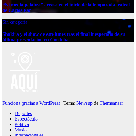
“Ni media palabra” arrasa en el inicio de la temporada teatral
de Carlos Paz
Sin categoría
Shakira y el show de este lunes tras el final inesperado de su
última presentación en Córdoba
Funciona gracias a WordPress
|
Tema:
Newsup
de
Themeansar
Deportes
Espectáculo
Política
Música
Internacionales