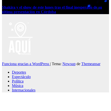
Shakira y el show de este lunes tras el final inesperado de su
última presentación en Córdoba
Funciona gracias a WordPress
|
Tema:
Newsup
de
Themeansar
Deportes
Espectáculo
Política
Música
Internacionales