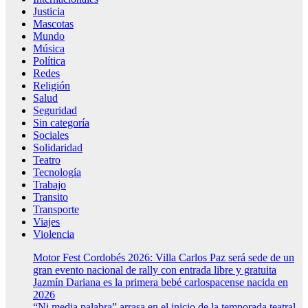
Justicia
Mascotas
Mundo
Música
Política
Redes
Religión
Salud
Seguridad
Sin categoría
Sociales
Solidaridad
Teatro
Tecnología
Trabajo
Transito
Transporte
Viajes
Violencia
Motor Fest Cordobés 2026: Villa Carlos Paz será sede de un
gran evento nacional de rally con entrada libre y gratuita
Jazmín Dariana es la primera bebé carlospacense nacida en
2026
“Ni media palabra” arrasa en el inicio de la temporada teatral