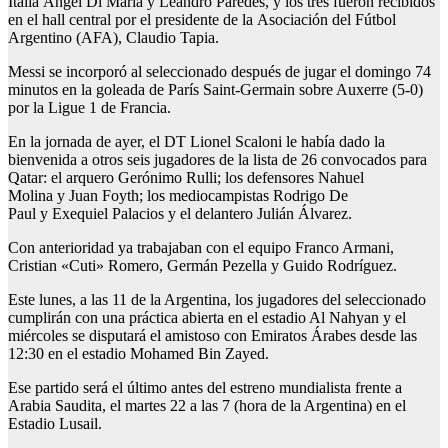
Italia Ángel Di María y Leandro Paredes, y los tres fueron recibidos
en el hall central por el presidente de la Asociación del Fútbol
Argentino (AFA), Claudio Tapia.
Messi se incorporó al seleccionado después de jugar el domingo 74
minutos en la goleada de París Saint-Germain sobre Auxerre (5-0)
por la Ligue 1 de Francia.
En la jornada de ayer, el DT Lionel Scaloni le había dado la
bienvenida a otros seis jugadores de la lista de 26 convocados para
Qatar: el arquero Gerónimo Rulli; los defensores Nahuel
Molina y Juan Foyth; los mediocampistas Rodrigo De
Paul y Exequiel Palacios y el delantero Julián Álvarez.
Con anterioridad ya trabajaban con el equipo Franco Armani,
Cristian «Cuti» Romero, Germán Pezella y Guido Rodríguez.
Este lunes, a las 11 de la Argentina, los jugadores del seleccionado
cumplirán con una práctica abierta en el estadio Al Nahyan y el
miércoles se disputará el amistoso con Emiratos Árabes desde las
12:30 en el estadio Mohamed Bin Zayed.
Ese partido será el último antes del estreno mundialista frente a
Arabia Saudita, el martes 22 a las 7 (hora de la Argentina) en el
Estadio Lusail.