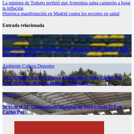
Navegación
La ministra de Trabajo prefirió que Argentina salga campeón a bajar
la inflación
de
Histórica manifestación en Madrid contra los recortes en salud
entradas
Entrada relacionada
Deportes
Doloroso cierre para Belgrano: Argentinos lo dio vuelta y dejó
sin final al Pirata
Ambiente
Cultura
Deportes
AVENTURA VCP: la nueva propuesta de Villa Carlos Paz
para disfrutar de la naturaleza y el deporte
Deportes
Se vivió el 34º Campeonato Nacional de Taekwondo ITF en
Carlos Paz