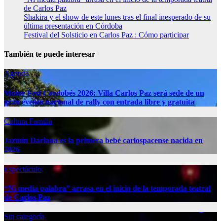
de Carlos Paz
Shakira y el show de este lunes tras el final inesperado de su
última presentación en Córdoba
Festival del Solsticio en Carlos Paz : Cómo participar
También te puede interesar
Agenda
Motor Fest Cordobés 2026: Villa Carlos Paz será sede de un
gran evento nacional de rally con entrada libre y gratuita
Cultura
Familia
Jazmín Dariana es la primera bebé carlospacense nacida en
2026
Espectáculo
“Ni media palabra” arrasa en el inicio de la temporada teatral
de Carlos Paz
Sin categoría