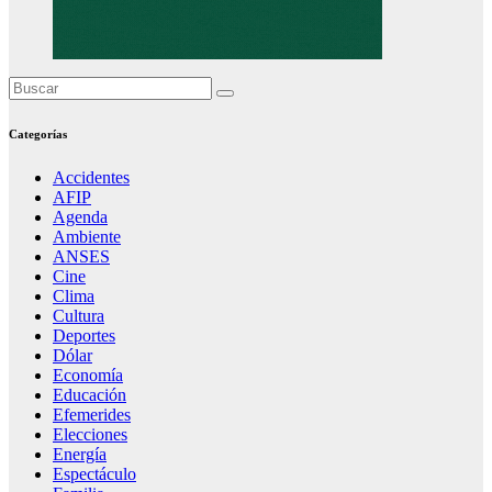
Categorías
Accidentes
AFIP
Agenda
Ambiente
ANSES
Cine
Clima
Cultura
Deportes
Dólar
Economía
Educación
Efemerides
Elecciones
Energía
Espectáculo