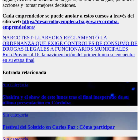
acciones y tomar mejores decisiones.
Cada emprendedor se puede anotar a estos cursos a través del
sitio web
https://desarrolloyempleo.cba.gov.ar/cordoba-
emprendedora/
Navegación
NARCOTEST: LLARYORA REGLAMENTÓ LA
ORDENANZA QUE EXIGE CONTROLES DE CONSUMO DE
de
DROGAS ILEGALES A FUNCIONARIOS MUNICIPALES
entradas
Ruta Provincial 16: la pavimentación del primer tramo se encuentra
en su etapa final
Entrada relacionada
Sin categoría
Shakira y el show de este lunes tras el final inesperado de su
última presentación en Córdoba
Sin categoría
Festival del Solsticio en Carlos Paz : Cómo participar
Sin categoría