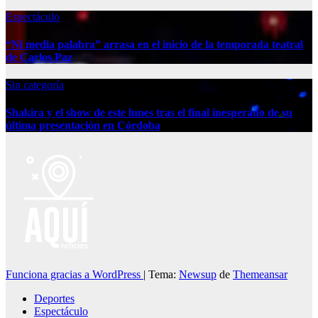
Espectáculo
“Ni media palabra” arrasa en el inicio de la temporada teatral
de Carlos Paz
Sin categoría
Shakira y el show de este lunes tras el final inesperado de su
última presentación en Córdoba
Funciona gracias a WordPress
|
Tema:
Newsup
de
Themeansar
Deportes
Espectáculo