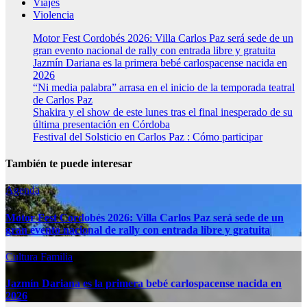
Viajes
Violencia
Motor Fest Cordobés 2026: Villa Carlos Paz será sede de un
gran evento nacional de rally con entrada libre y gratuita
Jazmín Dariana es la primera bebé carlospacense nacida en
2026
“Ni media palabra” arrasa en el inicio de la temporada teatral
de Carlos Paz
Shakira y el show de este lunes tras el final inesperado de su
última presentación en Córdoba
Festival del Solsticio en Carlos Paz : Cómo participar
También te puede interesar
Agenda
Motor Fest Cordobés 2026: Villa Carlos Paz será sede de un
gran evento nacional de rally con entrada libre y gratuita
Cultura
Familia
Jazmín Dariana es la primera bebé carlospacense nacida en
2026