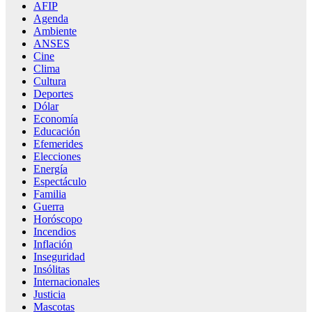
AFIP
Agenda
Ambiente
ANSES
Cine
Clima
Cultura
Deportes
Dólar
Economía
Educación
Efemerides
Elecciones
Energía
Espectáculo
Familia
Guerra
Horóscopo
Incendios
Inflación
Inseguridad
Insólitas
Internacionales
Justicia
Mascotas