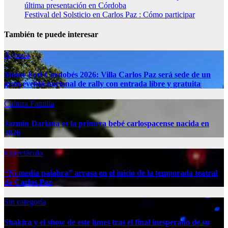
última presentación en Córdoba
Festival del Solsticio en Carlos Paz : Cómo participar
También te puede interesar
Agenda
Motor Fest Cordobés 2026: Villa Carlos Paz será sede de un
gran evento nacional de rally con entrada libre y gratuita
Cultura
Familia
Jazmín Dariana es la primera bebé carlospacense nacida en
2026
Espectáculo
“Ni media palabra” arrasa en el inicio de la temporada teatral
de Carlos Paz
Sin categoría
Shakira y el show de este lunes tras el final inesperado de su