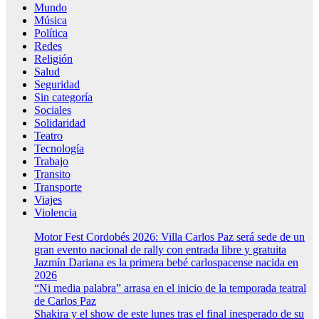
Mundo
Música
Política
Redes
Religión
Salud
Seguridad
Sin categoría
Sociales
Solidaridad
Teatro
Tecnología
Trabajo
Transito
Transporte
Viajes
Violencia
Motor Fest Cordobés 2026: Villa Carlos Paz será sede de un
gran evento nacional de rally con entrada libre y gratuita
Jazmín Dariana es la primera bebé carlospacense nacida en
2026
“Ni media palabra” arrasa en el inicio de la temporada teatral
de Carlos Paz
Shakira y el show de este lunes tras el final inesperado de su