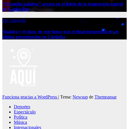
“Ni media palabra” arrasa en el inicio de la temporada teatral
de Carlos Paz
Sin categoría
Shakira y el show de este lunes tras el final inesperado de su
última presentación en Córdoba
Funciona gracias a WordPress
|
Tema:
Newsup
de
Themeansar
Deportes
Espectáculo
Política
Música
Internacionales