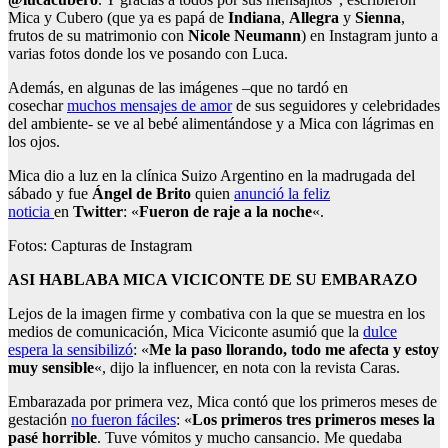
Mica y Cubero (que ya es papá de
Indiana
,
Allegra
y
Sienna
,
frutos de su matrimonio con
Nicole Neumann
) en Instagram junto a
varias fotos donde los ve posando con Luca.
Además, en algunas de las imágenes –que no tardó en
cosechar
muchos mensajes de amor
de sus seguidores y celebridades
del ambiente- se ve al bebé alimentándose y a Mica con lágrimas en
los ojos.
Mica dio a luz en la clínica Suizo Argentino en la madrugada del
sábado y fue
Ángel de Brito
quien
anunció la feliz
noticia
en
Twitter
: «
Fueron de raje a la noche
«.
Fotos: Capturas de Instagram
ASI HABLABA MICA VICICONTE DE SU EMBARAZO
Lejos de la imagen firme y combativa con la que se muestra en los
medios de comunicación, Mica Viciconte asumió que la
dulce
espera la sensibilizó
: «
Me la paso llorando, todo me afecta y estoy
muy sensible
«, dijo la influencer, en nota con la revista Caras.
Embarazada por primera vez, Mica contó que los primeros meses de
gestación
no fueron fáciles
: «
Los primeros tres primeros meses la
pasé horrible
. Tuve vómitos y mucho cansancio. Me quedaba