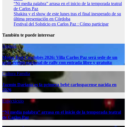
“Ni media palabra” arrasa en el inicio de la temporada teatral
de Carlos Paz
Shakira y el show de este lunes tras el final inesperado de su
última presentación en Córdoba
Festival del Solsticio en Carlos Paz : Cómo participar
También te puede interesar
Agenda
Motor Fest Cordobés 2026: Villa Carlos Paz será sede de un
gran evento nacional de rally con entrada libre y gratuita
Cultura
Familia
Jazmín Dariana es la primera bebé carlospacense nacida en
2026
Espectáculo
“Ni media palabra” arrasa en el inicio de la temporada teatral
de Carlos Paz