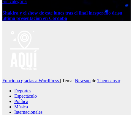
Sin categoría
Shakira y el show de este lunes tras el final inesperado de su
última presentación en Córdoba
Funciona gracias a WordPress
|
Tema:
Newsup
de
Themeansar
Deportes
Espectáculo
Política
Música
Internacionales