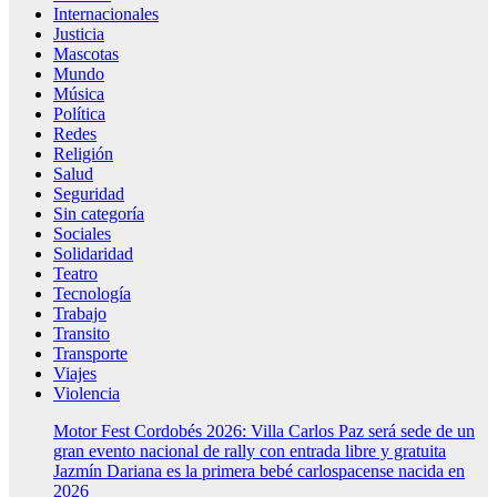
Internacionales
Justicia
Mascotas
Mundo
Música
Política
Redes
Religión
Salud
Seguridad
Sin categoría
Sociales
Solidaridad
Teatro
Tecnología
Trabajo
Transito
Transporte
Viajes
Violencia
Motor Fest Cordobés 2026: Villa Carlos Paz será sede de un
gran evento nacional de rally con entrada libre y gratuita
Jazmín Dariana es la primera bebé carlospacense nacida en
2026